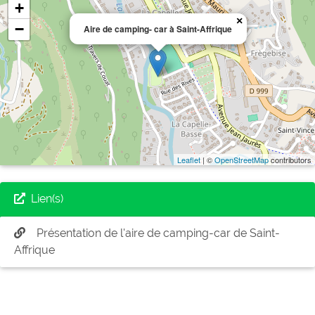
+
×
−
Aire de camping- car à Saint-Affrique
Leaflet
| ©
OpenStreetMap
contributors
Lien(s)
Présentation de l'aire de camping-car de Saint-
Affrique