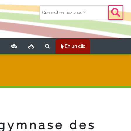
NT)
En un clic
 gymnase des