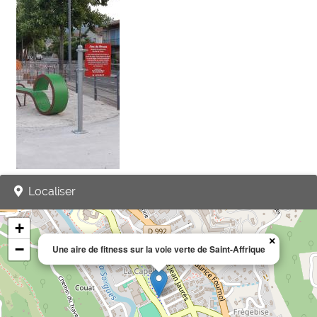
Localiser
+
×
−
Une aire de fitness sur la voie verte de Saint-Affrique