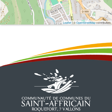
Leaflet
| ©
OpenStreetMap
contributors