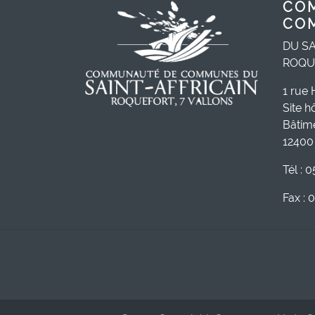
CO
CO
DU SA
ROQU
1 rue 
Site h
Bâtim
12400 
Tél : 
Fax : 