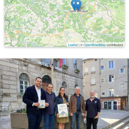
Leaflet
| ©
OpenStreetMap
contributors