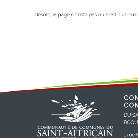
Désolé, la page n'existe pas ou n'est plus en l
CO
CO
DU SA
ROQU
1 rue 