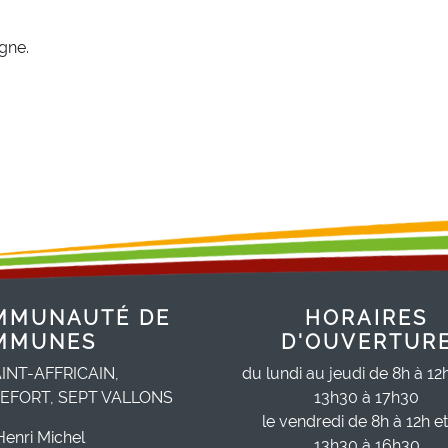
igne.
MMUNAUTÉ DE
HORAIRES
MMUNES
D'OUVERTUR
INT-AFFRICAIN,
du lundi au jeudi de 8h à 12
EFORT, SEPT VALLONS
13h30 à 17h30
le vendredi de 8h à 12h e
Henri Michel
13h30 à 16h30