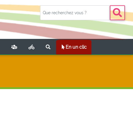
NT)
En un clic