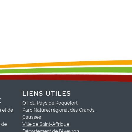
LIENS UTILES
E
OT du Pays de Roquefort
h et de
Parc Naturel régional des Grands
Causses
t de
Ville de Saint-Affrique
Département de l'Aveyron