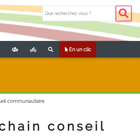
NT)
En un clic
nseil communautaire
ochain conseil