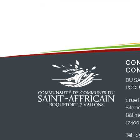
CO
CO
DU SA
ROQU
1 rue 
Site h
Bâtim
12400 
Tél : 