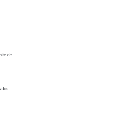
mite de
s des