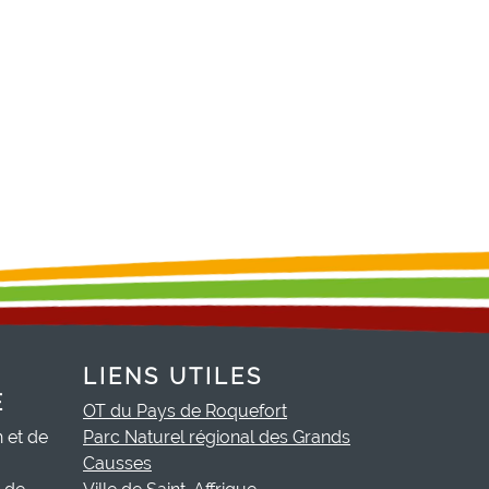
LIENS UTILES
E
OT du Pays de Roquefort
h et de
Parc Naturel régional des Grands
Causses