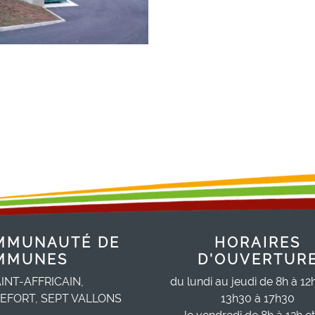
MMUNAUTÉ DE
HORAIRES
MMUNES
D'OUVERTUR
INT-AFFRICAIN,
du lundi au jeudi de 8h à 12
EFORT, SEPT VALLONS
13h30 à 17h30