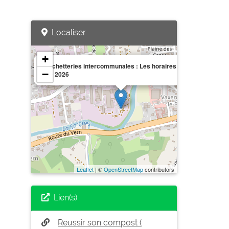
Localiser
+
×
Déchetteries intercommunales : Les horaires de cet
−
été 2026
Leaflet
| ©
OpenStreetMap
contributors
Lien(s)
Reussir son compost (