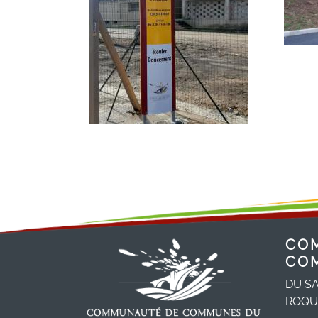
CO
CO
DU SA
ROQU