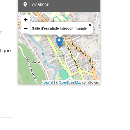
Localiser
+
×
−
Salle d'escalade intercommunale
r
nt que
Leaflet
| ©
OpenStreetMap
contributors