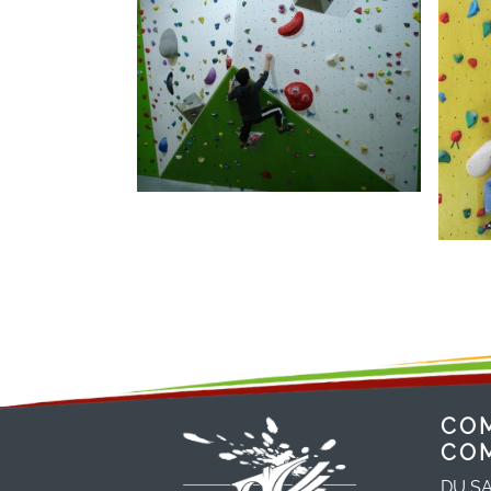
CO
CO
DU SA