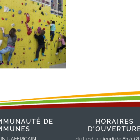
MMUNAUTÉ DE
HORAIRES
MMUNES
D'OUVERTUR
INT-AFFRICAIN,
du lundi au jeudi de 8h à 12