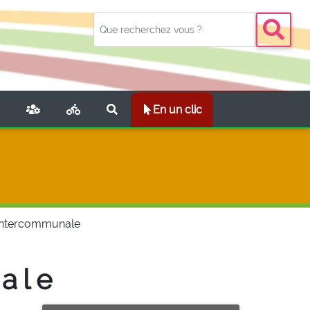
NT)
En un clic
 intercommunale
ale