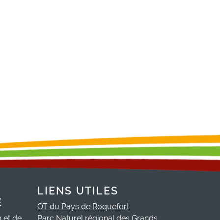
LIENS UTILES
E
OT du Pays de Roquefort
h et de
Parc Naturel régional des Grands