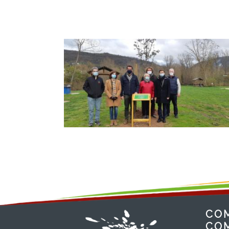
CO
CO