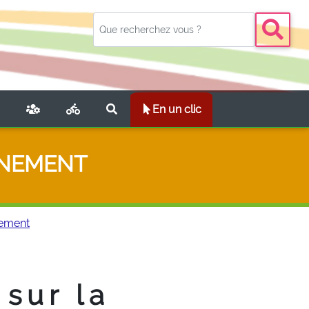
NT)
En un clic
NNEMENT
nement
 sur la