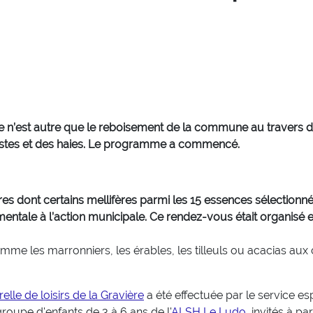
 n’est autre que le reboisement de la commune au travers de
ustes et des haies. Le programme a commencé.
es dont certains mellifères parmi les 15 essences sélectionnée
ntale à l’action municipale. Ce rendez-vous était organisé e
omme les marronniers, les érables, les tilleuls ou acacias a
elle de loisirs de la Gravière
a été effectuée par le service esp
roupe d'enfants de 3 à 6 ans de l'
ALSH Le Ludo
, invités à p