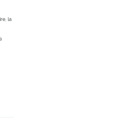
re, la
à