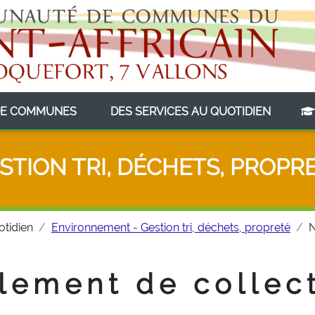
(CURRENT)
(CURRE
E COMMUNES
DES SERVICES AU QUOTIDIEN
STION TRI, DÉCHETS, PROPR
otidien
Environnement - Gestion tri, déchets, propreté
N
lement de collec