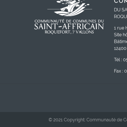
CO
DU SA
ROQU
1 rue 
Site h
Bâtim
12400 
Tél : 
Fax : 
© 2021 Copyright: Communauté de Com