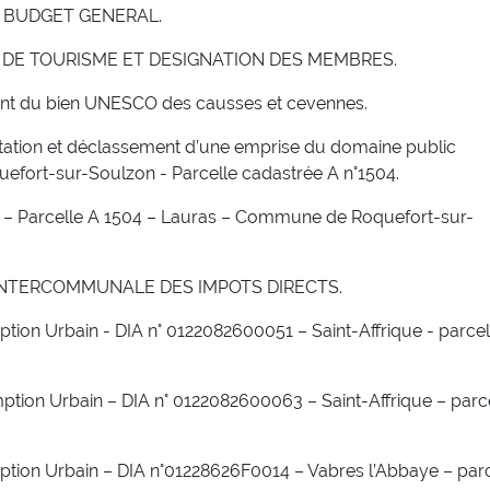
2 BUDGET GENERAL.
 DE TOURISME ET DESIGNATION DES MEMBRES.
ent du bien UNESCO des causses et cevennes.
ctation et déclassement d’une emprise du domaine public
fort-sur-Soulzon - Parcelle cadastrée A n°1504.
on – Parcelle A 1504 – Lauras – Commune de Roquefort-sur-
INTERCOMMUNALE DES IMPOTS DIRECTS.
ption Urbain - DIA n° 0122082600051 – Saint-Affrique - parcel
mption Urbain – DIA n° 0122082600063 – Saint-Affrique – parc
mption Urbain – DIA n°01228626F0014 – Vabres l’Abbaye – par