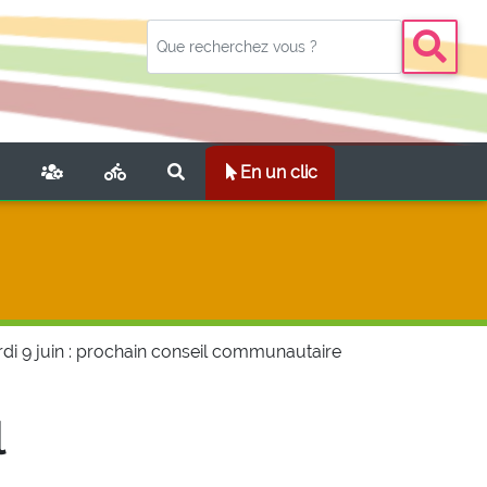
NT)
En un clic
di 9 juin : prochain conseil communautaire
l