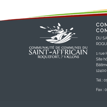
CO
CO
DU SA
ROQU
1 rue 
Site h
Bâtim
12400 
Tél : 
Fax : 