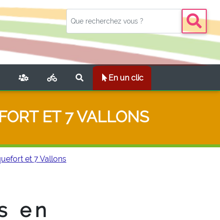
NT)
En un clic
FORT ET 7 VALLONS
uefort et 7 Vallons
s en