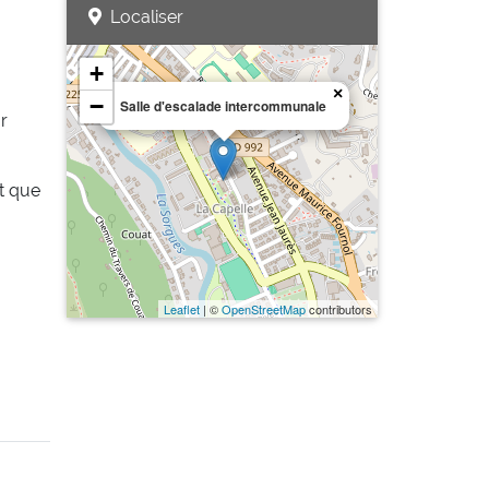
Localiser
+
×
−
Salle d'escalade intercommunale
r
nt que
Leaflet
| ©
OpenStreetMap
contributors