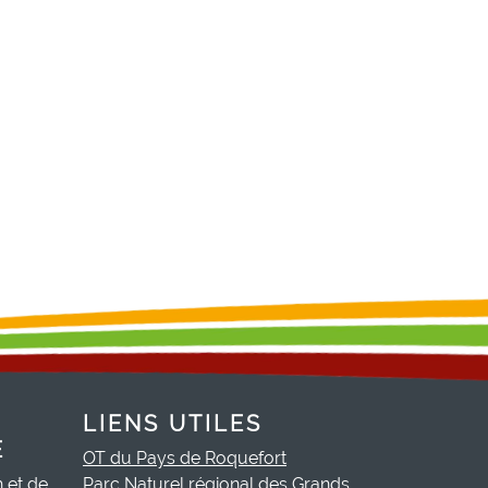
LIENS UTILES
E
OT du Pays de Roquefort
h et de
Parc Naturel régional des Grands