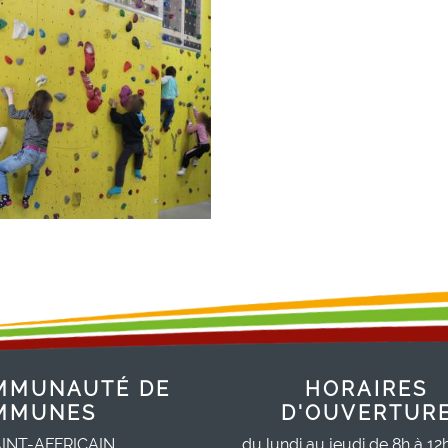
MMUNAUTÉ DE
HORAIRES
MMUNES
D'OUVERTUR
INT-AFFRICAIN,
du lundi au jeudi de 8h à 12