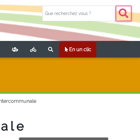
NT)
En un clic
 intercommunale
ale