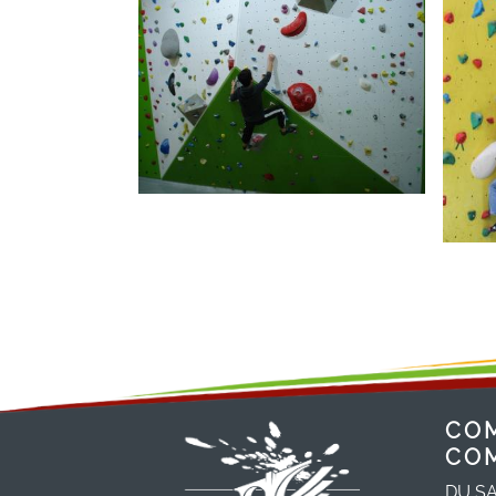
CO
CO
DU SA