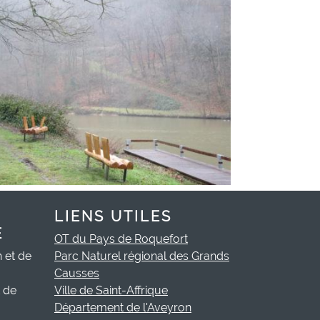
LIENS UTILES
E
OT du Pays de Roquefort
h et de
Parc Naturel régional des Grands
Causses
t de
Ville de Saint-Affrique
Département de l'Aveyron