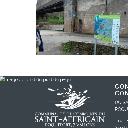
CO
CO
DU SA
ROQU
1 rue 
Site h