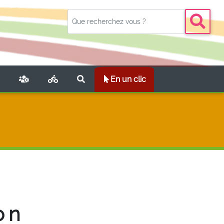
NT)
En un clic
on