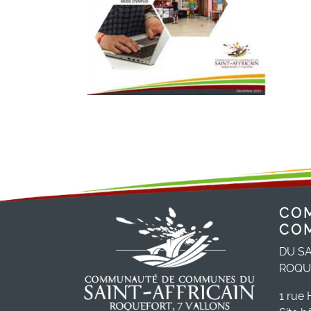
CO
CO
DU SA
ROQU
1 rue 