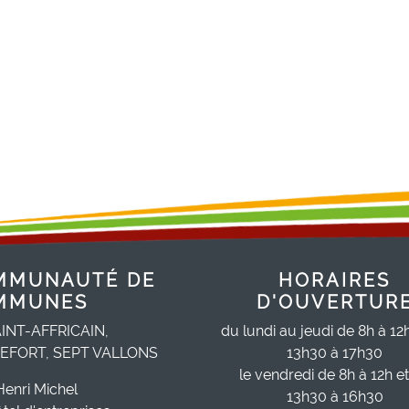
MMUNAUTÉ DE
HORAIRES
MMUNES
D'OUVERTUR
INT-AFFRICAIN,
du lundi au jeudi de 8h à 12
EFORT, SEPT VALLONS
13h30 à 17h30
le vendredi de 8h à 12h e
Henri Michel
13h30 à 16h30