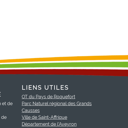
LIENS UTILES
E
OT du Pays de Roquefort
h et de
Parc Naturel régional des Grands
Causses
t de
Ville de Saint-Affrique
Département de l'Aveyron