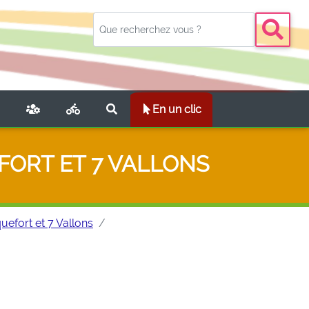
NT)
En un clic
FORT ET 7 VALLONS
uefort et 7 Vallons