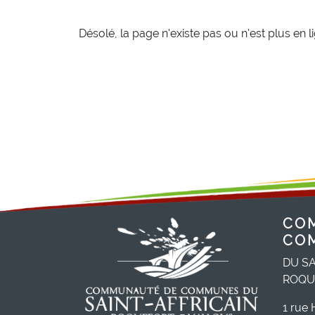
Désolé, la page n'existe pas ou n'est plus en l
CO
CO
DU SA
ROQU
1 rue 