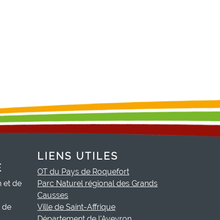
LIENS UTILES
E
OT du Pays de Roquefort
h et de
Parc Naturel régional des Grands
Causses
t de
Ville de Saint-Affrique
Département de l'Aveyron