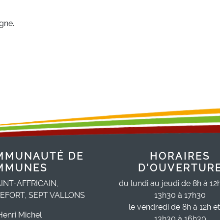
igne.
MMUNAUTÉ DE
HORAIRES
MMUNES
D'OUVERTUR
INT-AFFRICAIN,
du lundi au jeudi de 8h à 12
EFORT, SEPT VALLONS
13h30 à 17h30
le vendredi de 8h à 12h e
Henri Michel
13h30 à 16h30