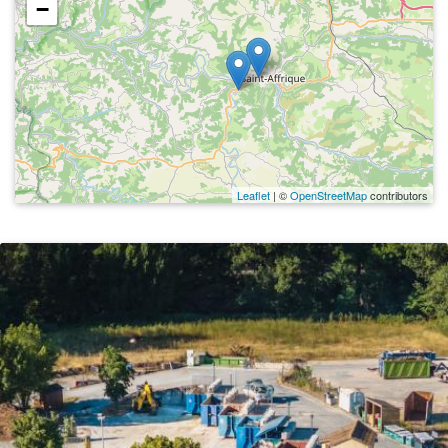
−
Leaflet
| ©
OpenStreetMap
contributors