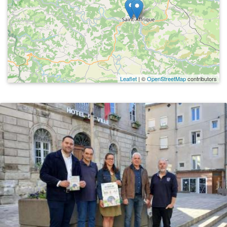
Leaflet
| ©
OpenStreetMap
contributors