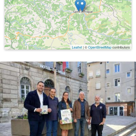
Leaflet
| ©
OpenStreetMap
contributors