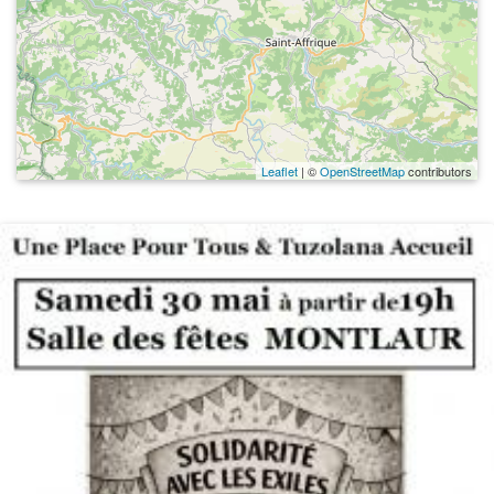
Leaflet
| ©
OpenStreetMap
contributors