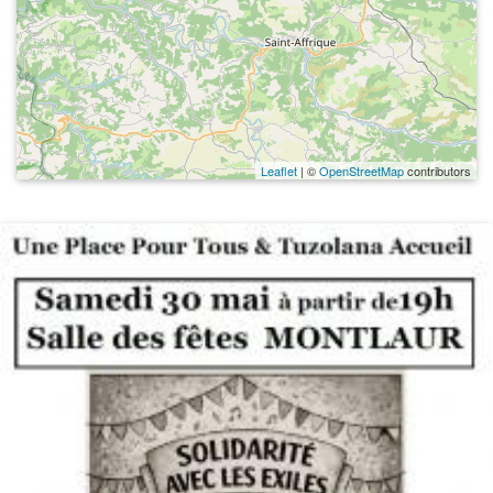
Leaflet
| ©
OpenStreetMap
contributors