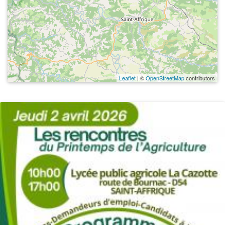
Leaflet
| ©
OpenStreetMap
contributors