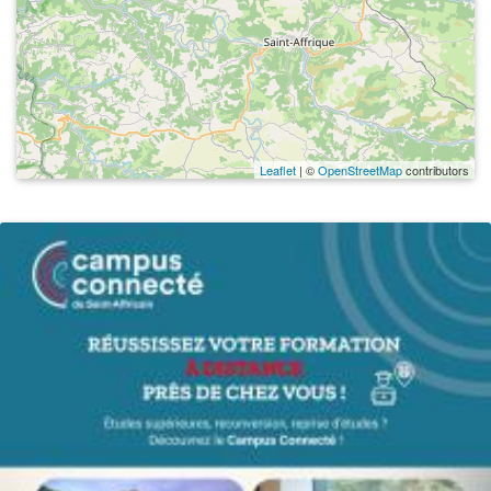
Leaflet
| ©
OpenStreetMap
contributors