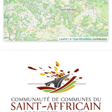
Leaflet
| ©
OpenStreetMap
contributors