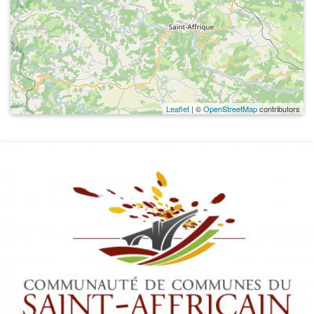
Leaflet
| ©
OpenStreetMap
contributors