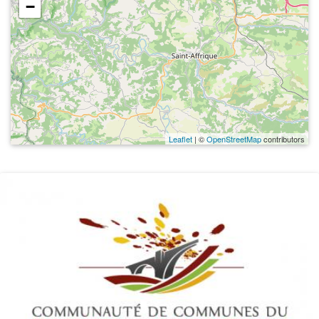
−
Leaflet
| ©
OpenStreetMap
contributors