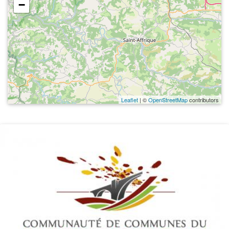
−
Leaflet
| ©
OpenStreetMap
contributors