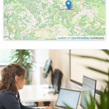
Leaflet
| ©
OpenStreetMap
contributors