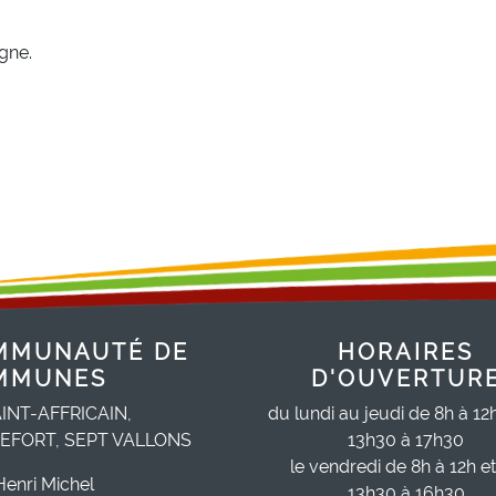
igne.
MMUNAUTÉ DE
HORAIRES
MMUNES
D'OUVERTUR
INT-AFFRICAIN,
du lundi au jeudi de 8h à 12
EFORT, SEPT VALLONS
13h30 à 17h30
le vendredi de 8h à 12h e
Henri Michel
13h30 à 16h30