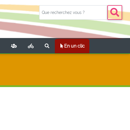
NT)
En un clic