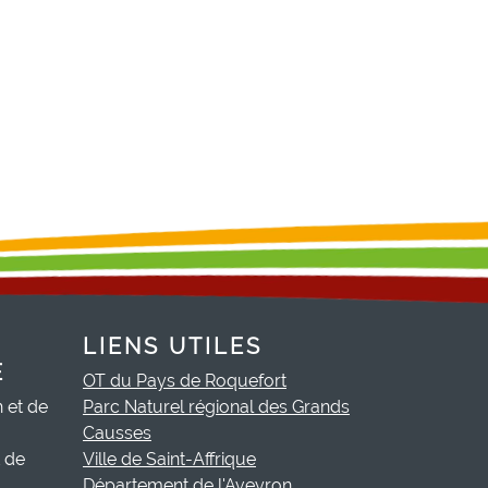
LIENS UTILES
E
OT du Pays de Roquefort
h et de
Parc Naturel régional des Grands
Causses
t de
Ville de Saint-Affrique
Département de l'Aveyron