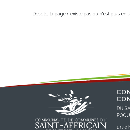
Désolé, la page n'existe pas ou n'est plus en l
CO
CO
DU SA
ROQU
1 rue 