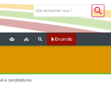
NT)
En un clic
pel à candidatures
à