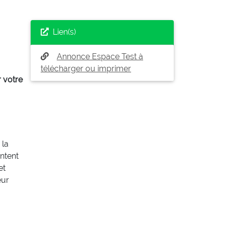
Lien(s)
Annonce Espace Test à
télécharger ou imprimer
r votre
 la
entent
et
eur