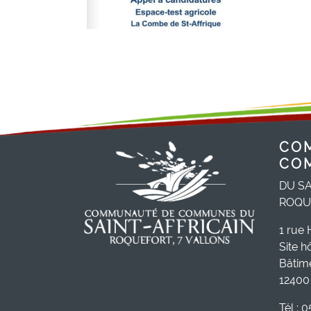
CO
CO
DU SA
ROQU
1 rue 
Site h
Bâtim
12400 
Tél : 