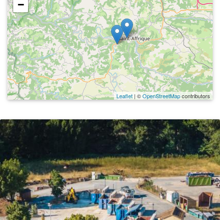
−
Leaflet
| ©
OpenStreetMap
contributors