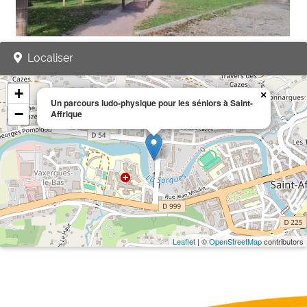
Localiser
+
×
Un parcours ludo-physique pour les séniors à Saint-
−
Affrique
Leaflet
| ©
OpenStreetMap
contributors