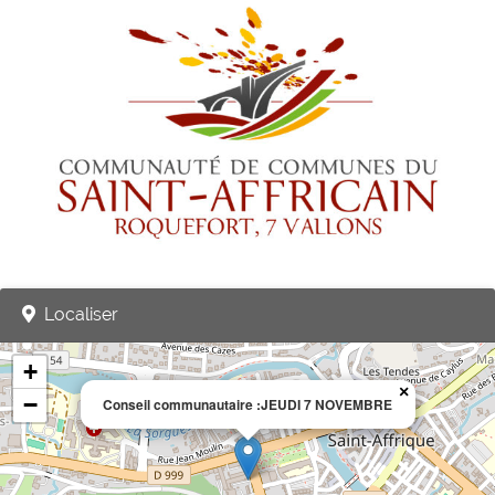
Localiser
+
×
−
Conseil communautaire :JEUDI 7 NOVEMBRE