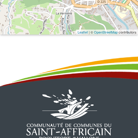
Leaflet
| ©
OpenStreetMap
contributors